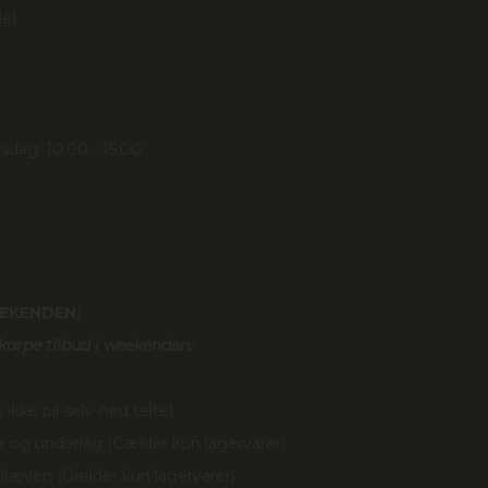
de)
sdag: 10.00 - 15.00
EEKENDEN:
arpe tilbud i weekenden:
 ikke pil-selv-ned telte)
r og underlag (Gælder kun lagervarer)
ræven (Gælder kun lagervarer)