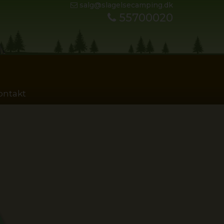
salg@slagelsecamping.dk
55700020
ontakt