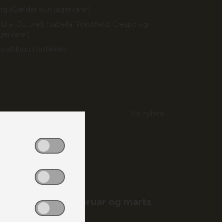
ng (Gælder kun lagervarer)
 bl.a. Outwell, Isabella, Westfield, Crespo og
gervarer)
ivaltilbud i butikken
Vis nyhed
ukket onsdage!
ørdage i januar, februar og marts