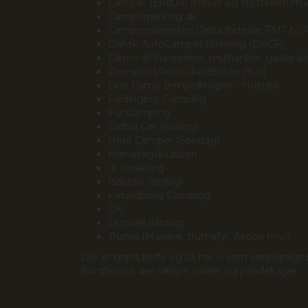
Camper (Enduro mover og støtteben m.v
Camperparking.dk
Campingagenten (Telta fortelte, FMT tv, 
Dansk AutoCamper forening (DACF)
Demo af Sunseeker, multianker, gastank
Dometic (Aircon, kølebokse m.v.)
First Camp Tempelkrogen - Holbæk
Foldingbro Camping
Fur Camping
Global Car (leasing)
Hero Camper (Søndag)
Hævetagsklubben
IF forsikring
Isabella (lørdag)
Kalundborg Camping
OK
Outwell (lørdag)
Truma (Movere, trumafyr, Aircon m.v.)
Der er gratis kaffe og så har vi som sædvanlig
Bordtennis, der sælger pølser og pandekager.