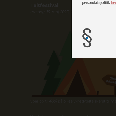
persondatapolitik
he
Teltfestival
torsdag, 15. maj 2025, kl.
Spar op til
40%
på pil-selv-ned-telte (Først til møl