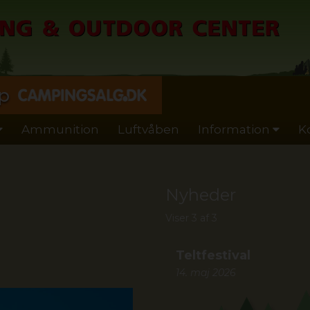
p
Ammunition
Luftvåben
Information
K
Nyheder
Viser 3 af 3
Teltfestival
14. maj 2026