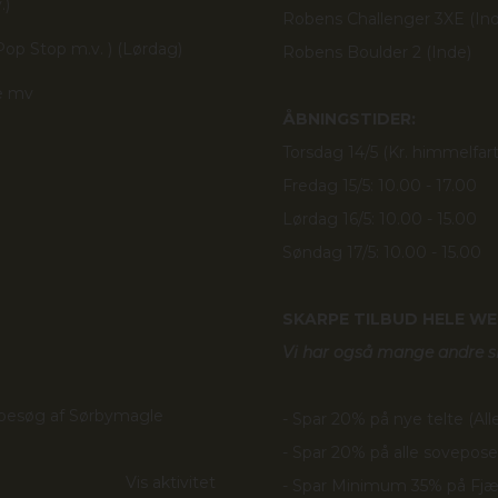
.)
Robens Challenger 3XE (In
Pop Stop m.v. ) (Lørdag)
Robens Boulder 2 (Inde)
e mv
ÅBNINGSTIDER:
Torsdag 14/5 (Kr. himmelfart
Fredag 15/5: 10.00 - 17.00
Lørdag 16/5: 10.00 - 15.00
Søndag 17/5: 10.00 - 15.00
SKARPE TILBUD HELE W
Vi har også mange andre sk
t besøg af Sørbymagle
- Spar 20% på nye telte (Alle
- Spar 20% på alle sovepose
Vis aktivitet
- Spar Minimum 35% på Fjæl