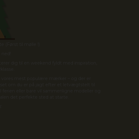
e (Først til mølle !)
e ned!
terer dig til en weekend fyldt med inspiration,
rklasse.
 fra vores mest populære mærker – og der er
et om du er på jagt efter et letvægtstelt til
til ferien eller bare vil sammenligne modeller og
ivalen det perfekte sted at starte.
: