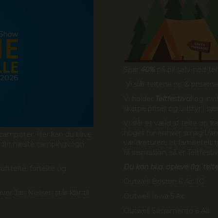
Spar
40%
på pil-selv-ned-telt
Vi slår teltene op & prisern
Vi holder
Teltfestival
og invi
skarpe priser og udstyr i sæ
Vi slår et væld af telte op
noget for enhver smag!​Uans
 campister. Her kan du blive
vandreturen, et familietelt 
e din næste campingvogn
få inspiration, så er Teltfest
Du kan bl.a. opleve flg. telte
ufttelte, fortelte og
Outwell Boston 6 Air TC
r Jan Nielsen står klar til
Outwell Iowa 5 Air
Outwell Sacramento 6 Air