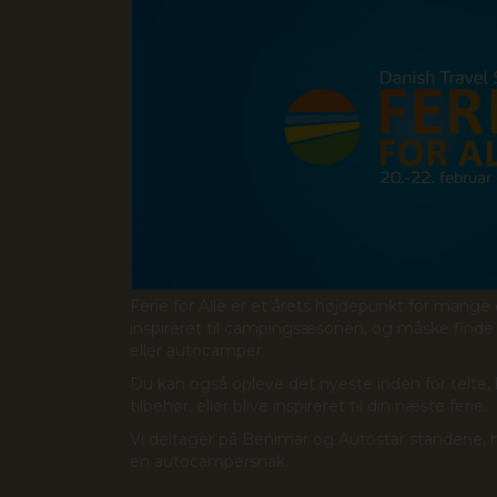
Ferie for Alle er et årets højdepunkt for mange
inspireret til campingsæsonen, og måske find
eller autocamper.
Du kan også opleve det nyeste inden for telte, l
tilbehør, eller blive inspireret til din næste ferie.
Vi deltager på Benimar og Autostar standene, hvo
en autocampersnak.