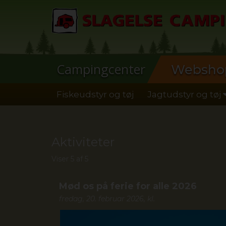
Campingcenter
Websho
Fiskeudstyr og tøj
Jagtudstyr og tøj
Aktiviteter
Viser 5 af 5
Mød os på ferie for alle 2026
fredag, 20. februar 2026, kl.