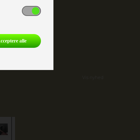
tider:
, februar og marts)
cceptere alle
Vis nyhed