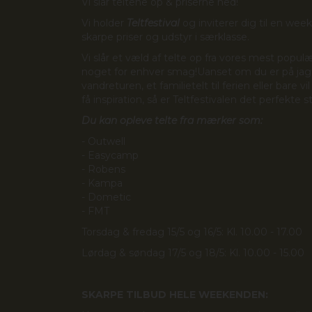
Vi slår teltene op & priserne ned!
Vi holder
Teltfestival
og inviterer dig til en week
skarpe priser og udstyr i særklasse.
Vi slår et væld af telte op fra vores mest popu
noget for enhver smag!​Uanset om du er på jagt 
vandreturen, et familietelt til ferien eller bare
få inspiration, så er Teltfestivalen det perfekte s
Du kan opleve telte fra mærker som:
- Outwell
- Easycamp
- Robens
- Kampa
- Dometic
- FMT
Torsdag & fredag 15/5 og 16/5: Kl. 10.00 - 17.00
Lørdag & søndag 17/5 og 18/5: Kl. 10.00 - 15.00
SKARPE TILBUD HELE WEEKENDEN: