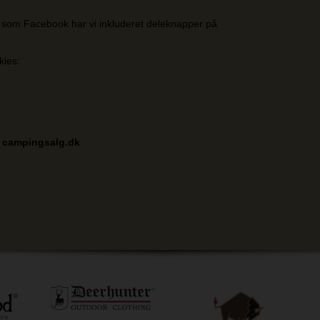
es som Facebook har vi inkluderet deleknapper på
kies:
, campingsalg.dk