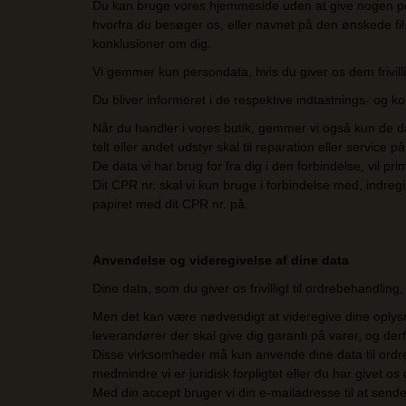
Du kan bruge vores hjemmeside uden at give nogen per
hvorfra du besøger os, eller navnet på den ønskede fil.
konklusioner om dig.
Vi gemmer kun persondata, hvis du giver os dem frivilli
Du bliver informeret i de respektive indtastnings- og
Når du handler i vores butik, gemmer vi også kun de data,
telt eller andet udstyr skal til reparation eller service 
De data vi har brug for fra dig i den forbindelse, vil 
Dit CPR nr. skal vi kun bruge i forbindelse med, indregis
papiret med dit CPR nr. på.
Anvendelse og videregivelse af dine data
Dine data, som du giver os frivilligt til ordrebehandli
Men det kan være nødvendigt at videregive dine oplysni
leverandører der skal give dig garanti på varer, og derfo
Disse virksomheder må kun anvende dine data til ordreb
medmindre vi er juridisk forpligtet eller du har givet os
Med din accept bruger vi din e-mailadresse til at sen