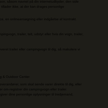
son, såsom navnet på din internetudbyder, den side
tillader ikke, at der kan drages personlige
ce, en onlineansøgning eller indgåelse af kontrakt.
gvogn, trailer, telt, udstyr eller hvis din vogn, trailer,
everet trailer eller campingvogn til dig, så makulere vi
ing & Outdoor Center.
randører, som skal sende varer direkte til dig, eller
ler om-registrer din campingvogn eller trailer.
iver dine personlige oplysninger til tredjemand,