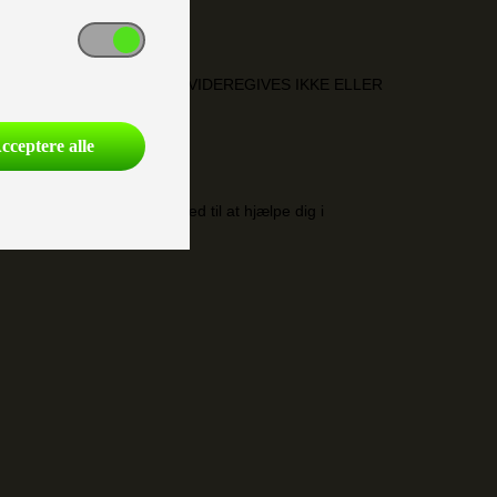
 vores besøgende på sitet. DATA VIDEREGIVES IKKE ELLER
cceptere alle
dig for på nettet, og er med til at hjælpe dig i
virus.