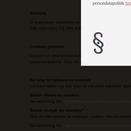
persondatapolitik
he
Statistik
Vi analyserer statistikkerne, og de indsamlede data b
SÆLGES IKKE TIL TREJDEPART.
Cookies generelt
Cookies er små tekstbeskeder der lagres på din computer.
søgeresultaterne. Data fra cookies kan ikke bruges til
Så lang tid opbevares cookies
Cookies sletter sig selv efter et vist antal måneder (k
Sådan sletter du cookies
Se vejledning her:
http://www.minecookies.org/cookieh
Sådan undgår du cookies?
Hvis du ikke ønsker at modtage cookies, kan du bloke
Se vejledning her:
http://www.minecookies.org/cookieh