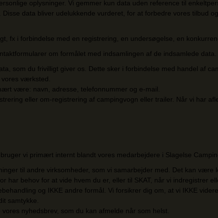
sonlige oplysninger. Vi gemmer kun data uden reference til enkeltper
 Disse data bliver udelukkende vurderet, for at forbedre vores tilbud og 
gt, fx i forbindelse med en registrering, en undersøgelse, en konkurren
 kontaktformularer om formålet med indsamlingen af de indsamlede data.
 som du frivilligt giver os. Dette sker i forbindelse med handel af campin
på vores værksted.
primært være: navn, adresse, telefonnummer og e-mail.
trering eller om-registrering af campingvogn eller trailer. Når vi har afl
ng, bruger vi primært internt blandt vores medarbejdere i Slagelse Camp
nger til andre virksomheder, som vi samarbejder med. Det kan være leve
r har behov for at vide hvem du er, eller til SKAT, når vi indregistrer el
ehandling og IKKE andre formål. Vi forsikrer dig om, at vi IKKE videreg
 dit samtykke.
de vores nyhedsbrev, som du kan afmelde når som helst.