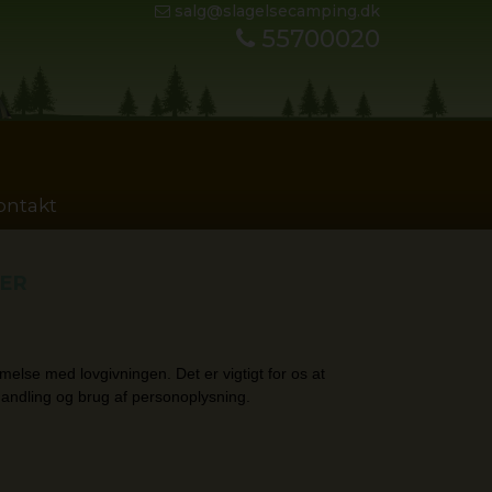
salg@slagelsecamping.dk
55700020
ontakt
GER
lse med lovgivningen. Det er vigtigt for os at
handling og brug af personoplysning.