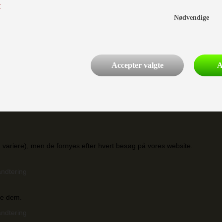
r
Nødvendige
ruges udelukkende internt, og for at kunne tilrette vores website til
Accepter valgte
A
 De forskellige cookies giver Google et indblik i, hvad du interesserer 
 at indsamle personlige data og oplysninger. Cookies kan ikke indeholde 
an variere), men de fornyes efter hvert besøg på vores website.
andtering
re dem.
andtering