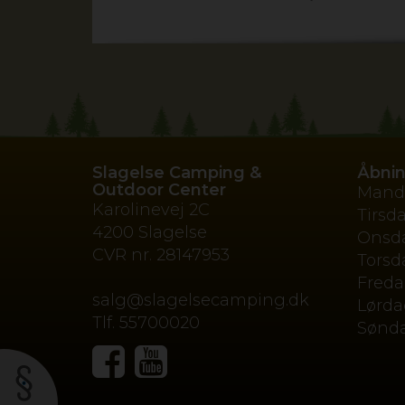
Slagelse Camping &
Åbnin
Outdoor Center
Mand
Karolinevej 2C
Tirsd
4200 Slagelse
Onsd
CVR nr.
28147953
Torsd
Fred
salg@slagelsecamping.dk
Lørda
Tlf.
55700020
Sønd