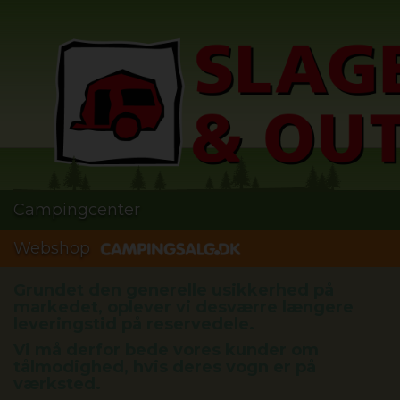
Campingcenter
Webshop
Grundet den generelle usikkerhed på
markedet, oplever vi desværre længere
leveringstid på reservedele.
Vi må derfor bede vores kunder om
tålmodighed, hvis deres vogn er på
værksted.