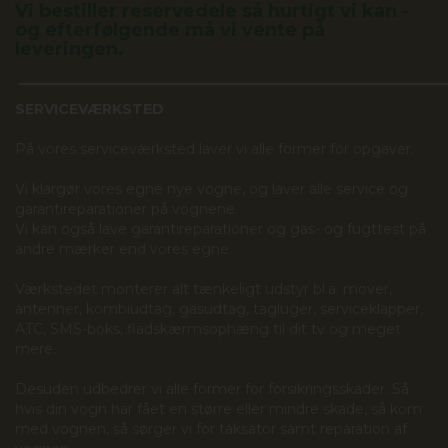
Vi bestiller reservedele så hurtigt vi kan -
og efterfølgende må vi vente på
leveringen.
_____________________________________________________________
SERVICEVÆRKSTED
På vores serviceværksted laver vi alle former for opgaver.
Vi klargør vores egne nye vogne, og laver alle service og
garantireparationer på vognene.
Vi kan også lave garantireparationer og gas- og fugttest på
andre mærker end vores egne.
Værkstedet monterer alt tænkeligt udstyr bl.a. mover,
antenner, kombiudtag, gasudtag, tagluger, serviceklapper,
ATC, SMS-boks, fladskærmsophæng til dit tv og meget
mere.
Desuden udbedrer vi alle former for forsikringsskader. Så
hvis din vogn har fået en større eller mindre skade, så kom
med vognen, så sørger vi for taksator samt reparation af