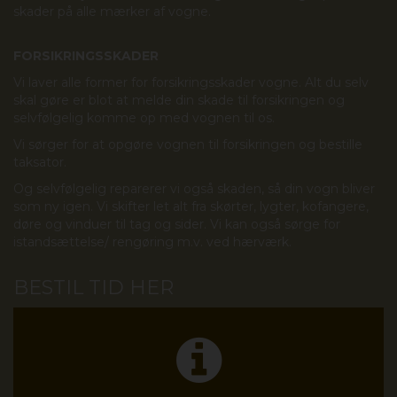
skader på alle mærker af vogne.
FORSIKRINGSSKADER
Vi laver alle former for forsikringsskader vogne. Alt du selv
skal gøre er blot at melde din skade til forsikringen og
selvfølgelig komme op med vognen til os.
Vi sørger for at opgøre vognen til forsikringen og bestille
taksator.
Og selvfølgelig reparerer vi også skaden, så din vogn bliver
som ny igen. Vi skifter let alt fra skørter, lygter, kofangere,
døre og vinduer til tag og sider. Vi kan også sørge for
istandsættelse/ rengøring m.v. ved hærværk.
BESTIL TID HER