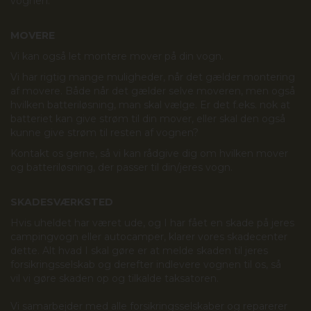
vognen.
MOVERE
Vi kan også let montere mover på din vogn.
Vi har rigtig mange muligheder, når det gælder montering
af movere. Både når det gælder selve moveren, men også
hvilken batteriløsning, man skal vælge. Er det f.eks. nok at
batteriet kan give strøm til din mover, eller skal den også
kunne give strøm til resten af vognen?
Kontakt os gerne, så vi kan rådgive dig om hvilken mover
og batteriløsning, der passer til din/jeres vogn.
SKADESVÆRKSTED
Hvis uheldet har været ude, og I har fået en skade på jeres
campingvogn eller autocamper, klarer vores skadecenter
dette. Alt hvad I skal gøre er at melde skaden til jeres
forsikringsselskab og derefter indlevere vognen til os, så
vil vi gøre skaden op og tilkalde taksatoren.
Vi samarbejder med alle forsikringsselskaber og reparerer