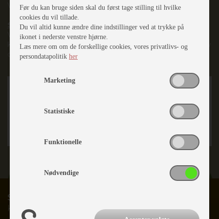
Vi er faglige eksperter og kender vores branche.
Før du kan bruge siden skal du først tage stilling til hvilke
cookies du vil tillade.
Synlighed og gode oplevelser
Du vil altid kunne ændre dine indstillinger ved at trykke på
Vi ønsker at være synlige i gadebilledet og der hvor vores
ikonet i nederste venstre hjørne.
kunder er- med fokus på at den enkelte skal have en positiv
Læs mere om om de forskellige cookies, vores privatlivs- og
oplevelse både før, under og efter salget.
persondatapolitik
her
Marketing
Statistiske
Funktionelle
Nødvendige
Slagelse Camping & Outdoor Center
Karolinevej 2C