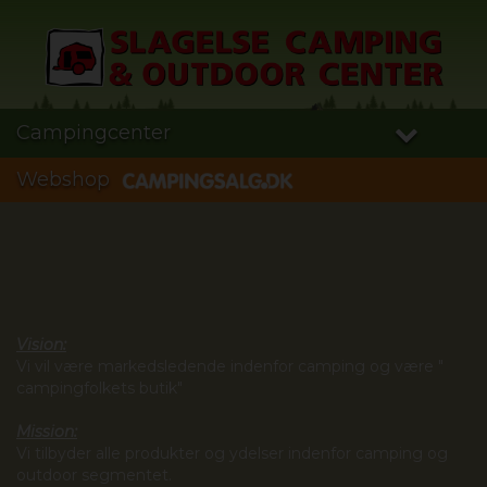
Campingcenter
Webshop
Vision:
Vi vil være markedsledende indenfor camping og være "
campingfolkets butik"
Mission:
Vi tilbyder alle produkter og ydelser indenfor camping og
outdoor segmentet.