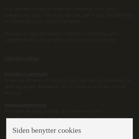
Det gælder produkter indenfor camping, fritid, telte,
beklædning, jagt, fiskeri og tilbehør, samt salg og udlejning
af campingvogne og autocampere.
Herudover tilbydes ydelser indenfor montering samt
vedligeholdelse af campingvogne og autocampere.
Værdigrundlag:
Kunden i centrum
Vi sætter en ære i at rådgive vores kunder og involverer os
dybt og ægte i kunderne, for at vi kan levere den rigtige
løsning.
Imødekommende
Vi ønsker at vores kunder skal opleve os som
imødekommende, venlige og behagelige at samarbejde
med.
Siden benytter cookies
Kvalitet et nøgleord