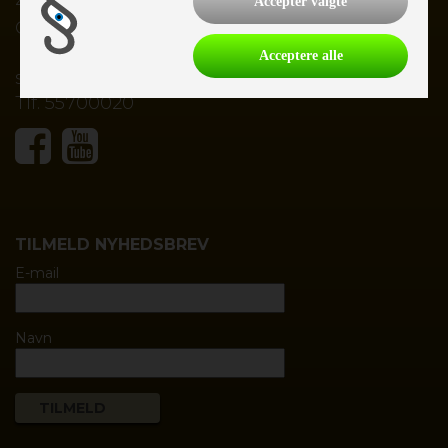
4200 Slagelse
Accepter valgte
CVR nr.
28147953
Acceptere alle
salg@slagelsecamping.dk
Tlf.
55700020
TILMELD NYHEDSBREV
E-mail
Navn