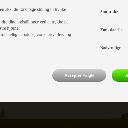
indgives til Nævnenes Hus, Mæglingsteamet for Forbrugerklager,
se tvisten ved mediation, og hvis det ikke lykkes at finde en løs
 skal du først tage stilling til hvilke
Statistiske
e.
dre dine indstillinger ved at trykke på
ge, at varen eller ydelsen, som du vil klage over, har kostet mi
stre hjørne.
dst 720 kr. Beløbsgrænserne kan blive ændret. Du skal betale et
Funktionelle
rskellige cookies, vores privatlivs- og
r
Nødvendige
Accepter valgte
A