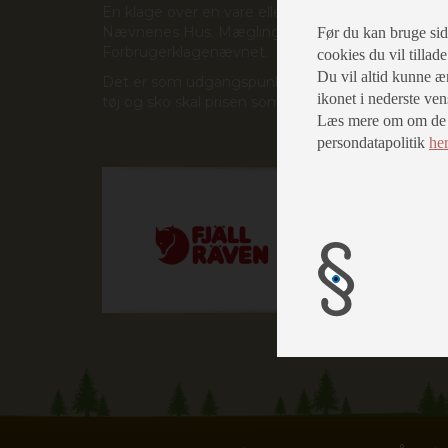
En klage over en vare eller tjenesteydelse kan 
Nævnenes Hus
. Mæglingsteamet vil forsøge at lø
Før du kan bruge siden
Forbrugerklagenævnet.
cookies du vil tillad
Du vil altid kunne æn
Det er som udgangspunkt en forudsætning for at kla
ikonet i nederste ven
tøj og sko skal prisen som udgangspunkt være min
Læs mere om om de fo
persondatapolitik
he