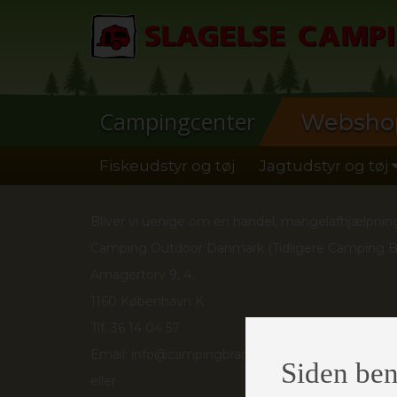
Campingcenter
Websho
Fiskeudstyr og tøj
Jagtudstyr og tøj
Bliver vi uenige om en handel, mangelafhjælpning e
Camping Outdoor Danmark (Tidligere Camping 
Amagertorv 9, 4.
1160 København K
Tlf. 36 14 04 57
Email: info@campingbranchen.dk
Siden ben
eller