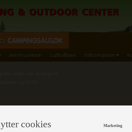
p
Ammunition
Luftvåben
Information
K
ller andet, kan du klage til:
Branchen og OCFF)
ytter cookies
Marketing