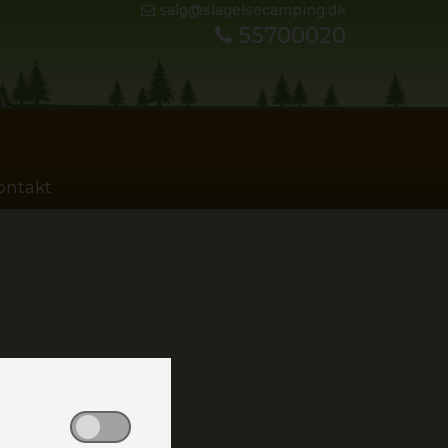
salg@slagelsecamping.dk
55700020
ontakt